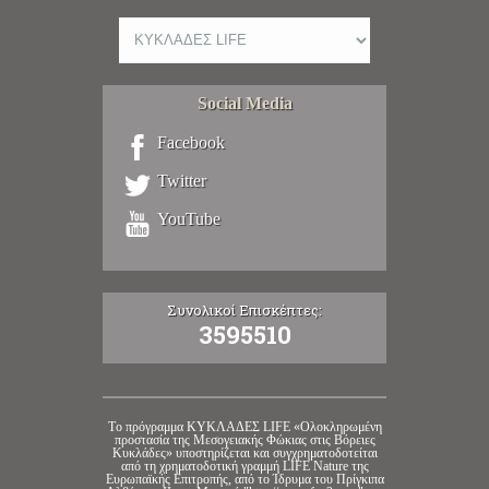
Social Media
Facebook
Twitter
YouTube
Συνολικοί Επισκέπτες:
3595510
Tο πρόγραμμα ΚΥΚΛΑΔΕΣ LIFE «Ολοκληρωμένη
προστασία της Μεσογειακής Φώκιας στις Βόρειες
Κυκλάδες» υποστηρίζεται και συγχρηματοδοτείται
από τη χρηματοδοτική γραμμή LIFE Nature της
Ευρωπαϊκής Επιτροπής, από το Ίδρυμα του Πρίγκιπα