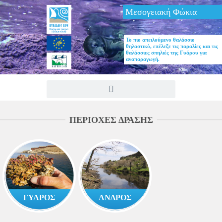
Μεσογειακή Φώκια
Το πιο απειλούμενο θαλάσσιο
θηλαστικό, επέλεξε τις παραλίες και τις
θαλάσσιες σπηλιές της Γυάρου για
αναπαραγωγή.
ΠΕΡΙΟΧΕΣ ΔΡΑΣΗΣ
ΓΥΑΡΟΣ
ΑΝΔΡΟΣ